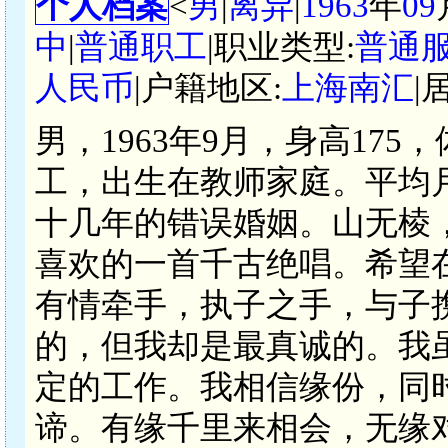
个人档案
<
男
|
离异
|
1963
年
09
中
|
普通职工
|职业类型:
普通
人民币
|户籍地区:
上海南汇
|
男，1963年9月，身高17
工，出生在教师家庭。平均月
十几年的错误婚姻。山无棱
喜欢的一首千古绝唱。希望
有情牵手，执子之手，与子
的，但我却是最真诚的。我
定的工作。我相信缘份，同时
谛。有缘千里来相会，无缘