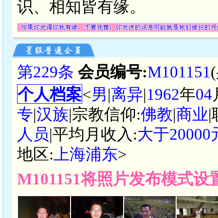
识、相知皆有缘。
第229条
会员编号:
M101151
个人档案
<
男
|
离异
|
1962
年
04
专
|
汉族
|宗教信仰:
佛教
|
商业
人员
|平均月收入:
大于2000
地区:
上海浦东
>
M101151将照片发布模式