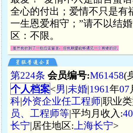
全心的付出；爱情不只是有
一生恩爱相守；”请不以结
区：不限。
第224条
会员编号:
M61458
(
个人档案
<
男
|
未婚
|
1961
年
07
科
|
外资企业任工程师
|职业类
员、工程师等
|平均月收入:
4
长宁
|居住地区:
上海长宁
>