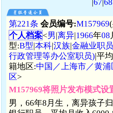
|
67
|
68
第221条
会员编号:
M157969
个人档案
<
男
|
离异
|
1966
年
08
型:
B型
|
本科
|
汉族
|
金融业职
行政管理等办公室职员)
|平
籍地区:
中国／上海市／黄浦
区
>
M157969将照片发布模式
男，66年8月生，离异孩子