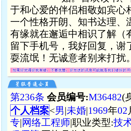
于和心爱的伴侣相敬如宾心
一个性格开朗、知书达理、
有缘就在邂逅中相识了解（
留下手机号，我好回复，谢
耍流氓！无诚意者别来打扰
第236条
会员编号:
M36482
(
个人档案
<
男
|
未婚
|
1969
年
02
专
|
网络工程师
|职业类型:
技