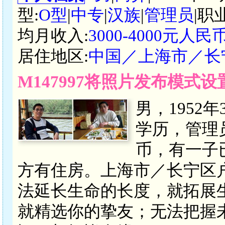
型:
O型
|
中专
|
汉族
|
管理员
|职
均月收入:
3000-4000元人民
居住地区:
中国／上海市／长
M147997将照片发布模式
男，1952
学历，管理员，
币，有一子
方有住房。上海市／长宁区
法延长生命的长度，就拓展
就精选你的挚友；无法把握