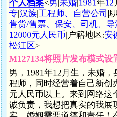
个人档案
<
男
|
未婚
|
1981
年
12
专
|
汉族
|
工程师、自营公司
|
售货/售票、保安、司机、导
12000元人民币
|户籍地区:
安
松江区
>
M127134将照片发布模式
男，1981年12月生，未婚
程师，同时经营着自己新创办的
元人民币以上。来到网络这
诚负责，我想把真实的我展
实，婚姻需要道德和责任！