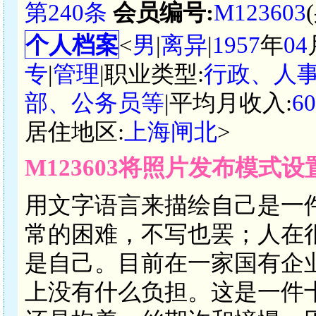
第240条
会员编号:
M123603
个人档案
<
男
|
离异
|
1957
年
04
专
|
管理
|职业类型:
行政、人
部、公务员等
|平均月收入:
6
居住地区:
上海闸北
>
M123603将照片发布模式
用文字语言来描绘自己是一
常的困难，不写也罢；人在
是自己。目前在一家国有企
上没有什么负担。这是一件