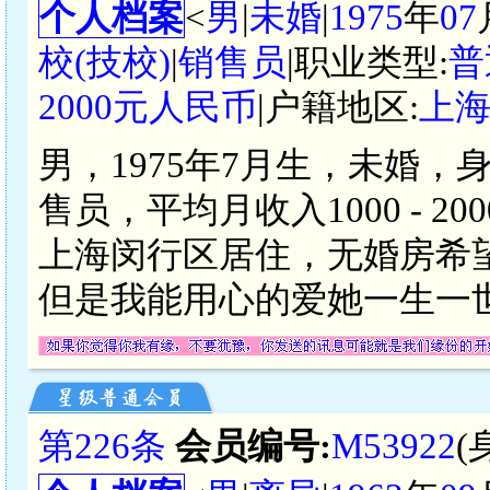
个人档案
<
男
|
未婚
|
1975
年
07
校(技校)
|
销售员
|职业类型:
普
2000元人民币
|户籍地区:
上
男，1975年7月生，未婚，
售员，平均月收入1000 - 
上海闵行区居住，无婚房希
但是我能用心的爱她一生一
第226条
会员编号:
M53922
(