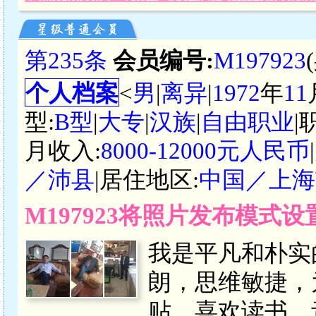
第235条
会员编号:
M197923
个人档案
<
男
|
离异
|
1972
年
11
型:
B型
|
大专
|
汉族
|
自由职业
|
月收入:
8000-12000元人民币
／沛县
|居住地区:
中国／上海
M197923将照片发布模式
我是平凡和朴实
朗，思维敏捷，
贴。喜欢读书、