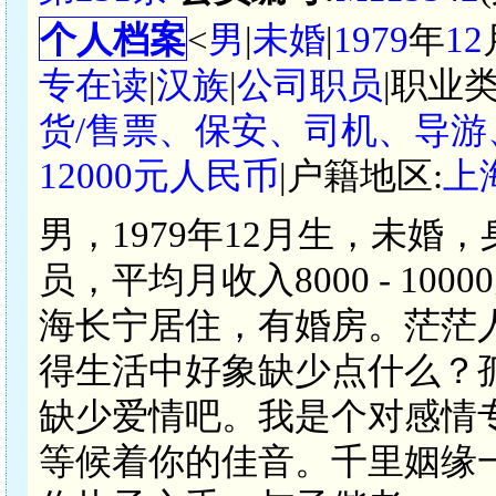
个人档案
<
男
|
未婚
|
1979
年
12
专在读
|
汉族
|
公司职员
|职业类
货/售票、保安、司机、导游
12000元人民币
|户籍地区:
上
男，1979年12月生，未婚
员，平均月收入8000 - 1
海长宁居住，有婚房。茫茫
得生活中好象缺少点什么？
缺少爱情吧。我是个对感情
等候着你的佳音。千里姻缘