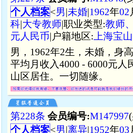
个人档案
<
男
|
未婚
|
1962
年
02
科
|
大专教师
|职业类型:
教师
元人民币
|户籍地区:
上海宝山
男，1962年2生，未婚，身
平均月收入4000 - 600
山区居住。一切随缘。
第228条
会员编号:
M147997
个人档案
<
男
|
离异
|
1952
年
03