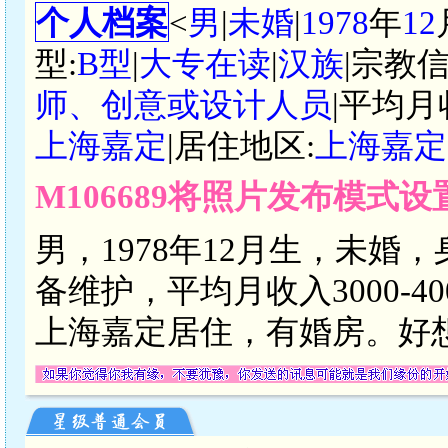
个人档案
<
男
|
未婚
|
1978
年
12
型:
B型
|
大专在读
|
汉族
|宗教信
师、创意或设计人员
|平均月
上海嘉定
|居住地区:
上海嘉定
M106689将照片发布模式
男，1978年12月生，未婚
备维护，平均月收入3000-
上海嘉定居住，有婚房。好