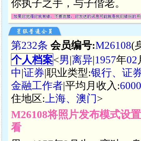
你执子之手，与子偕老。
第232条
会员编号:
M26108
(
个人档案
<
男
|
离异
|
1957
年
02
中
|
证券
|职业类型:
银行、证
金融工作者
|平均月收入:
600
住地区:
上海、澳门
>
M26108将照片发布模式设
看