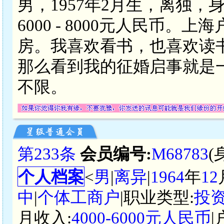
男，1957年2月生，离独，
6000 - 8000元人民币
房。我喜欢看书，也喜欢读
那么看到我的征婚启事就是
不限。
第233条
会员编号:
M68783
(
个人档案
<
男
|
离异
|
1964
年
12
中
|
个体工商户
|职业类型:
投
月收入:
4000-6000元人民币
|