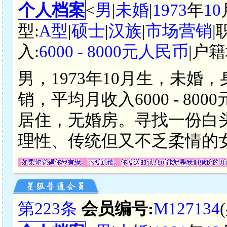
个人档案
<
男
|
未婚
|
1973
年
10
型:
A型
|
硕士
|
汉族
|
市场营销
|
入:
6000 - 8000元人民币
|户籍
男，1973年10月生，未婚
销，平均月收入6000 - 8
居住，无婚房。寻找一份白
理性、传统但又不乏柔情的
第223条
会员编号:
M127134