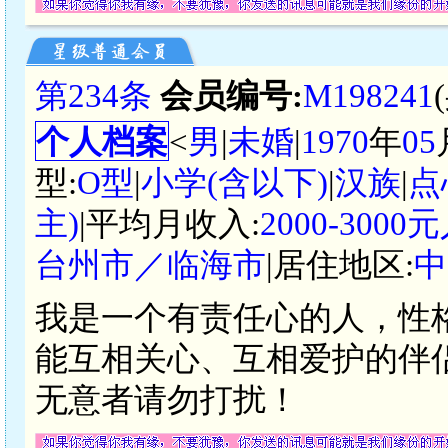
第234条
会员编号:
M198241
个人档案
<
男
|
未婚
|
1970
年
05
型:
O型
|
小学(含以下)
|
汉族
|
点
主)
|平均月收入:
2000-300
台州市／临海市
|居住地区:
中
我是一个有责任心的人，性
能互相关心、互相爱护的伴侣
无意者请勿打扰！