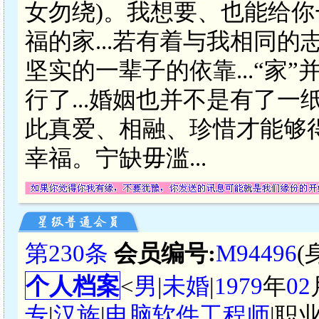
女勿绕)。我想要、也能给
福的家...若有着与我相同
坚实的一辈子的依靠...“家
行了...婚姻也并不是有了一
此真爱、相融、珍惜才能够得
幸福。宁缺毋滥...
第230条
会员编号:
M94496
(
个人档案
<
男
|
未婚
|
1979
年
02
专
|
汉族
|
电脑软件工程师
|职