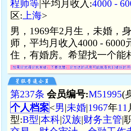
程师等
|平均月收入:
4000 -
区:
上海
>
男，1969年2月生，未婚，
师，平均月收入4000 - 6
住，有婚房。希望找一个能相
第237条
会员编号:
M51995
(
个人档案
<
男
|
未婚
|
1967
年
11
型:
B型
|
本科
|
汉族
|
财务主管
|