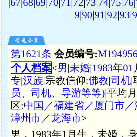
|
67
|
68
|
69
|
70
|
71
|
72
|
73
|
74
|
75
|
76
|
9
|
90
|
91
|
92
|
93
|
第1621条
会员编号:
M19495
个人档案
<
男
|
未婚
|
1983
年
01
专
|
汉族
|宗教信仰:
佛教
|
司机
员、司机、导游等等)
|平均月
区:
中国／福建省／厦门市／
漳州市／龙海市
>
男，1983年1月生，未婚，