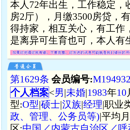
本人72年出生，工作稳定，
房2厅），月缴3500房贷
得持家，相互关心，有工作
是离异可生育也可，本人有
第1629条
会员编号:
M19493
个人档案
<
男
|
未婚
|
1983
年
10
型:
O型
|
硕士
|
汉族
|
经理
|职业
政、管理、公务员等)
|平均月
区:
中国／内蒙古自治区／呼