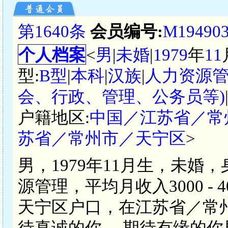
第1640条
会员编号:
M19490
个人档案
<
男
|
未婚
|
1979
年
11
型:
B型
|
本科
|
汉族
|
人力资源
会、行政、管理、公务员等)
户籍地区:
中国／江苏省／常
苏省／常州市／天宁区
>
男，1979年11月生，未婚
源管理，平均月收入3000 -
天宁区户口，在江苏省／常
待真诚的你， 期待有缘的你