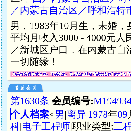
／内蒙古自治区／呼和浩特
男，1983年10月生，未婚
平均月收入3000 - 400
／新城区户口，在内蒙古自
一切随缘！
第1630条
会员编号:
M19493
个人档案
<
男
|
离异
|
1978
年
09
科
|
电子工程师
|职业类型:
工