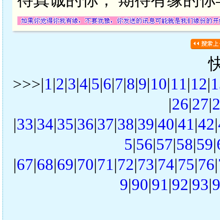
>>>|
1
|
2
|
3
|
4
|
5
|
6
|
7
|
8
|
9
|
10
|
11
|
12
|
1
|
26
|
27
|
|
33
|
34
|
35
|
36
|
37
|
38
|
39
|
40
|
41
|
42
|
5
|
56
|
57
|
58
|
59
|
|
67
|
68
|
69
|
70
|
71
|
72
|
73
|
74
|
75
|
76
|
9
|
90
|
91
|
92
|
93
|