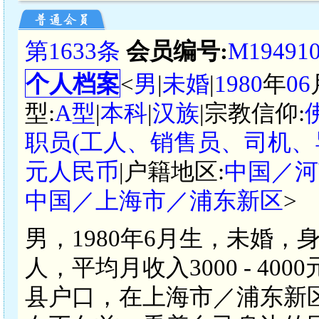
第1633条
会员编号:
M19491
个人档案
<
男
|
未婚
|
1980
年
06
型:
A型
|
本科
|
汉族
|宗教信仰:
职员(工人、销售员、司机、
元人民币
|户籍地区:
中国／河
中国／上海市／浦东新区
>
男，1980年6月生，未婚，
人，平均月收入3000 - 4
县户口，在上海市／浦东新