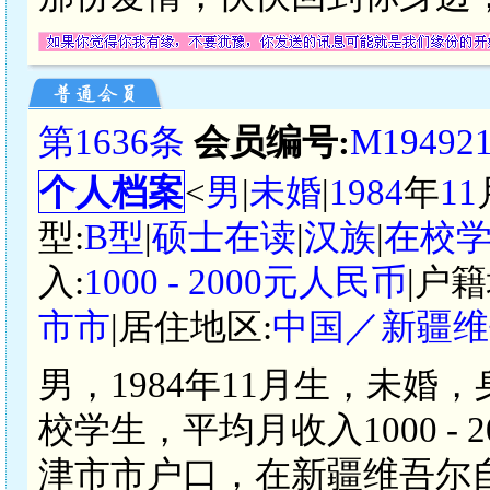
第1636条
会员编号:
M19492
个人档案
<
男
|
未婚
|
1984
年
11
型:
B型
|
硕士在读
|
汉族
|
在校
入:
1000 - 2000元人民币
|户籍
市市
|居住地区:
中国／新疆维
男，1984年11月生，未婚
校学生，平均月收入1000 -
津市市户口，在新疆维吾尔