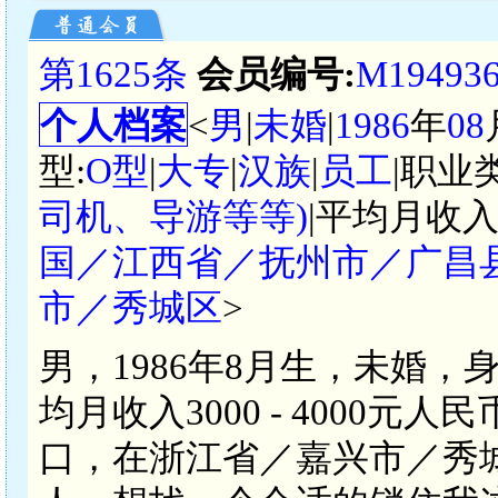
第1625条
会员编号:
M19493
个人档案
<
男
|
未婚
|
1986
年
08
型:
O型
|
大专
|
汉族
|
员工
|职业
司机、导游等等)
|平均月收入
国／江西省／抚州市／广昌
市／秀城区
>
男，1986年8月生，未婚，
均月收入3000 - 4000
口，在浙江省／嘉兴市／秀