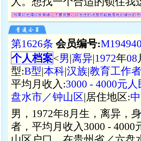
人。想找一个合适的锁住我
第1626条
会员编号:
M19494
个人档案
<
男
|
离异
|
1972
年
08
型:
B型
|
本科
|
汉族
|
教育工作
平均月收入:
3000 - 4000元
盘水市／钟山区
|居住地区:
中
男，1972年8月生，离异，
者，平均月收入3000 - 4
山区户口，在贵州省／六盘