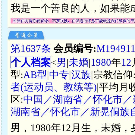
我是一个善良的人，如果能
第1637条
会员编号:
M19491
个人档案
<
男
|
未婚
|
1980
年
12
型:
AB型
|
中专
|
汉族
|宗教信仰
者(运动员、教练等)
|平均月
区:
中国／湖南省／怀化市／
湖南省／怀化市／新晃侗族
男，1980年12月生，未婚