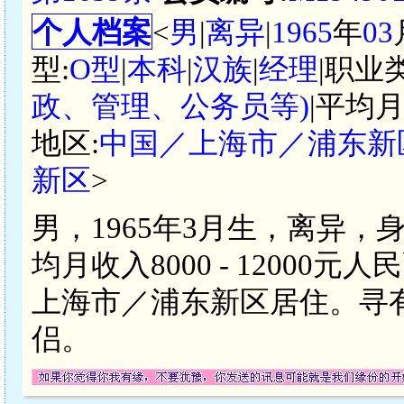
个人档案
<
男
|
离异
|
1965
年
03
型:
O型
|
本科
|
汉族
|
经理
|职业
政、管理、公务员等)
|平均月
地区:
中国／上海市／浦东新
新区
>
男，1965年3月生，离异，
均月收入8000 - 1200
上海市／浦东新区居住。寻
侣。