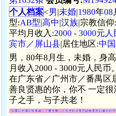
个人档案
<
男
|
未婚
|
1980
年
08
型:
AB型
|
高中
|
汉族
|宗教信仰
平均月收入:
2000 - 3000元
宾市／屏山县
|居住地区:
中国
男，80年8月生，未婚，身
月收入2000 - 3000元
在广东省／广州市／番禺区
善良贤惠的你，你不 一定
子之手，与子共老！