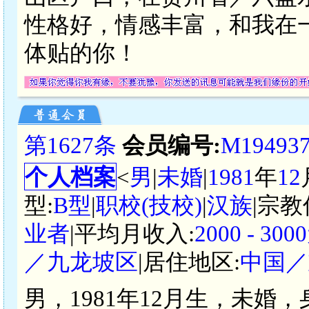
性格好，情感丰富，和我在
体贴的你！
第1627条
会员编号:
M19493
个人档案
<
男
|
未婚
|
1981
年
12
型:
B型
|
职校(技校)
|
汉族
|宗教
业者
|平均月收入:
2000 - 3
／九龙坡区
|居住地区:
中国／
男，1981年12月生，未婚，