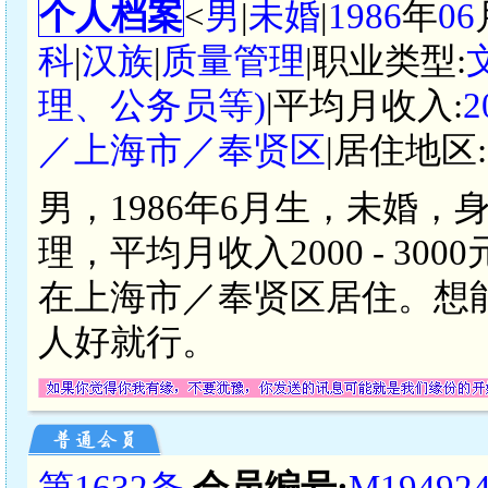
个人档案
<
男
|
未婚
|
1986
年
06
科
|
汉族
|
质量管理
|职业类型:
理、公务员等)
|平均月收入:
2
／上海市／奉贤区
|居住地区:
男，1986年6月生，未婚，
理，平均月收入2000 - 3
在上海市／奉贤区居住。想
人好就行。
第1632条
会员编号:
M19492