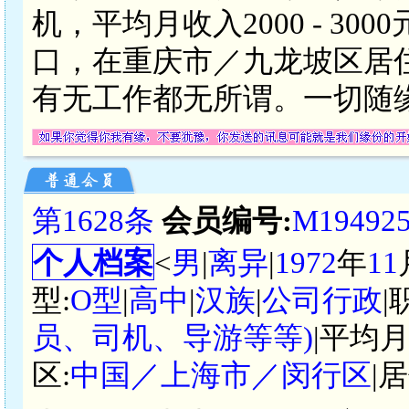
机，平均月收入2000 - 3
口，在重庆市／九龙坡区居住
有无工作都无所谓。一切随
第1628条
会员编号:
M19492
个人档案
<
男
|
离异
|
1972
年
11
型:
O型
|
高中
|
汉族
|
公司行政
|
员、司机、导游等等)
|平均月
区:
中国／上海市／闵行区
|