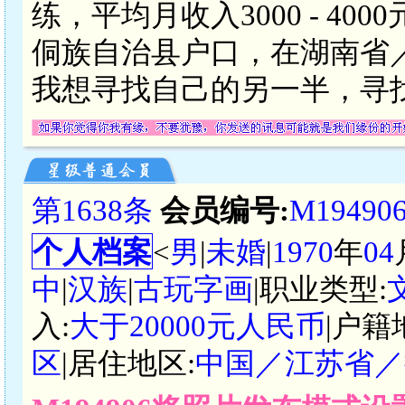
练，平均月收入3000 - 4
侗族自治县户口，在湖南省
我想寻找自己的另一半，寻
第1638条
会员编号:
M19490
个人档案
<
男
|
未婚
|
1970
年
04
中
|
汉族
|
古玩字画
|职业类型:
入:
大于20000元人民币
|户籍
区
|居住地区:
中国／江苏省／