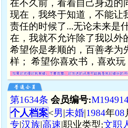
在不久前，看着自己身边的同时都
现在，我终于知道，不能让
责任的时候了...无论未来
在，我就不允许除了我以外的其
希望你是孝顺的，百善孝为
样； 希望你喜欢书，喜欢玩，喜
第1634条
会员编号:
M19491
个人档案
<
男
|
未婚
|
1984
年
08
专
|
汉族
|
高速
|职业类型:
文职