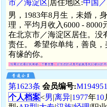
市／海淀区
|居住地区:
中国／
男，1983年8月生，未婚，
理，平均月收入6000 - 8
在北京市／海淀区居住。没
责任。 希望你单纯，善良
有缘的你。
第1623条
会员编号:
M19495
个人档案
<
男
|
离异
|
1977
年
10
型:
AB型
|
大专
|
汉族
|
经理
|职