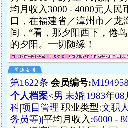
均月收入3000 - 4000
口，在福建省／漳州市／龙
间，“看，那夕阳西下，倦鸟
的夕阳。一切随缘！
第1622条
会员编号:
M19495
个人档案
<
男
|
未婚
|
1983
年
08
科
|
项目管理
|职业类型:
文职
务员等)
|平均月收入:
6000 -