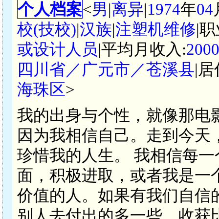
个人档案
<
男
|
离异
|
1974
年
04
校(技校)
|
汉族
|
注塑机维修
|
或设计人员
|平均月收入:
200
四川省／广元市／苍溪县
|居
海珠区
>
我的出身与个性，就像那电
因为我相信自己。走到今天
珍惜我的人生。 我相信每
面，积极进取，或者我是一
价值的人。如果有我们自信
别人去付出的多一些，收获