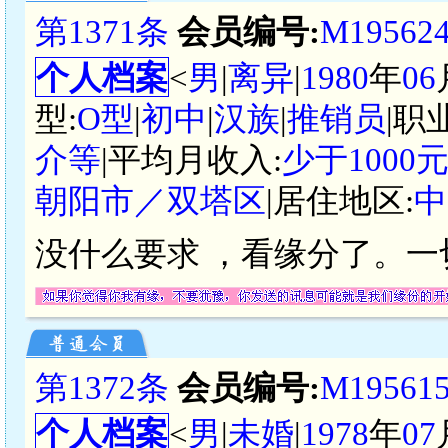
第1371条
会员编号:
M19562
个人档案
<
男
|
离异
|
1980
年
06
型:
O型
|
初中
|
汉族
|
推销员
|职
介等
|平均月收入:
少于1000
朝阳市／双塔区
|居住地区:
中
没什么要求 ，看缘分了。一
第1372条
会员编号:
M19561
个人档案
<
男
|
未婚
|
1978
年
07