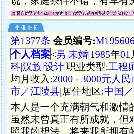
说，家庭条件不错，有车有
第1377条
会员编号:
M19560
个人档案
<
男
|
未婚
|
1985
年
01
科
|
汉族
|
设计
|职业类型:
工程
均月收入:
2000 - 3000元人
市／江陵县
|居住地区:
中国／
本人是一个充满朝气和激情
虽然未曾真正有所成就，但
照我的想法，将来我所拥有