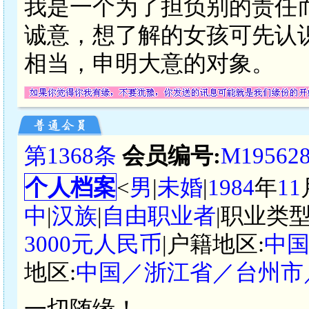
我是一个为了担负别的责任
诚意，想了解的女孩可先认
相当，申明大意的对象。
第1368条
会员编号:
M19562
个人档案
<
男
|
未婚
|
1984
年
11
中
|
汉族
|
自由职业者
|职业类型
3000元人民币
|户籍地区:
中
地区:
中国／浙江省／台州市
一切随缘！