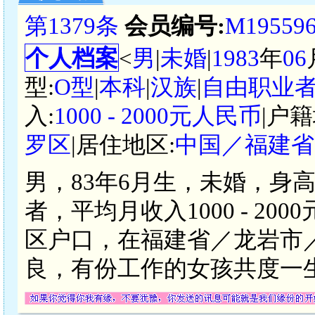
第1379条
会员编号:
M19559
个人档案
<
男
|
未婚
|
1983
年
06
型:
O型
|
本科
|
汉族
|
自由职业
入:
1000 - 2000元人民币
|户籍
罗区
|居住地区:
中国／福建省
男，83年6月生，未婚，身
者，平均月收入1000 - 2
区户口，在福建省／龙岩市
良，有份工作的女孩共度一