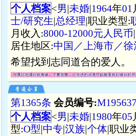
个人档案
<
男
|
未婚
|
1964
年
01
士/研究生
|
总经理
|职业类型:
月收入:
8000-12000元人民币
居住地区:
中国／上海市／徐
希望找到志同道合的爱人。
第1365条
会员编号:
M19563
个人档案
<
男
|
未婚
|
1980
年
05
型:
O型
|
中专
|
汉族
|
个体
|职业