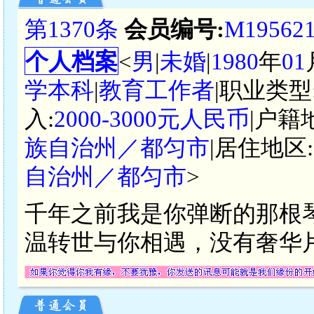
第1370条
会员编号:
M19562
个人档案
<
男
|
未婚
|
1980
年
01
学本科
|
教育工作者
|职业类型
入:
2000-3000元人民币
|户籍
族自治州／都匀市
|居住地区:
自治州／都匀市
>
千年之前我是你弹断的那根
温转世与你相遇，没有奢华