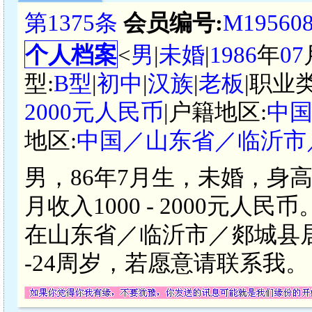
第1375条
会员编号:
M19560
个人档案
<
男
|
未婚
|
1986
年
07
型:
B型
|
初中
|
汉族
|
老板
|职业
2000元人民币
|户籍地区:
中
地区:
中国／山东省／临沂市
男，86年7月生，未婚，身
月收入1000 - 2000元
在山东省／临沂市／郯城县居
-24周岁，若愿意请联系我。