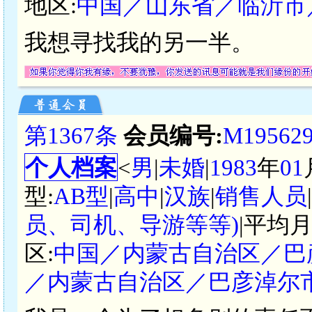
地区:
中国／山东省／临沂市
我想寻找我的另一半。
第1367条
会员编号:
M19562
个人档案
<
男
|
未婚
|
1983
年
01
型:
AB型
|
高中
|
汉族
|
销售人员
员、司机、导游等等)
|平均月
区:
中国／内蒙古自治区／巴
／内蒙古自治区／巴彦淖尔