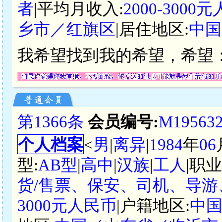
者
|平均月收入:
2000-3000
乡市／红旗区
|居住地区:
中国
我希望找到我的希望，希望
第1366条
会员编号:
M19563
个人档案
<
男
|
离异
|
1984
年
06
型:
AB型
|
高中
|
汉族
|
工人
|职
货/售票、保安、司机、导游
3000元人民币
|户籍地区:
中