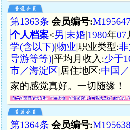
第1363条
会员编号:
M19564
个人档案
<
男
|
未婚
|
1980
年
07
学(含以下)
|
物业
|职业类型:
非
导游等等)
|平均月收入:
少于1
市／海淀区
|居住地区:
中国／
家的感觉真好。一切随缘！
第1364条
会员编号:
M19563