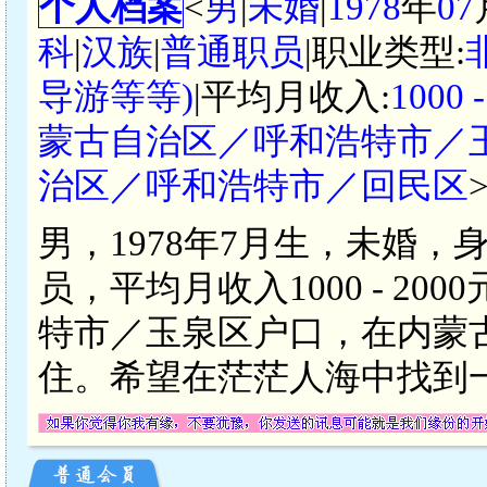
个人档案
<
男
|
未婚
|
1978
年
07
科
|
汉族
|
普通职员
|职业类型:
导游等等)
|平均月收入:
1000
蒙古自治区／呼和浩特市／
治区／呼和浩特市／回民区
男，1978年7月生，未婚，
员，平均月收入1000 - 2
特市／玉泉区户口，在内蒙
住。希望在茫茫人海中找到