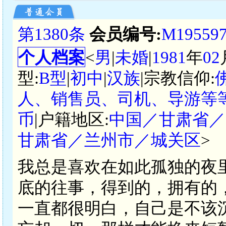
第1380条
会员编号:
M19559
个人档案
<
男
|
未婚
|
1981
年
02
型:
B型
|
初中
|
汉族
|宗教信仰:
人、销售员、司机、导游等等
币
|户籍地区:
中国／甘肃省／
甘肃省／兰州市／城关区
>
我总是喜欢在如此孤独的夜
底的往事，得到的，拥有的
一直都很明白，自己是不该