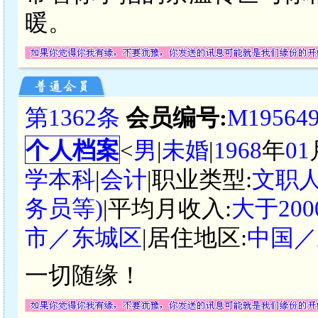
暖。
第1362条
会员编号:
M19564
个人档案
<
男
|
未婚
|
1968
年
01
学本科
|
会计
|职业类型:
文职
务员等)
|平均月收入:
大于20
市／东城区
|居住地区:
中国／
一切随缘！