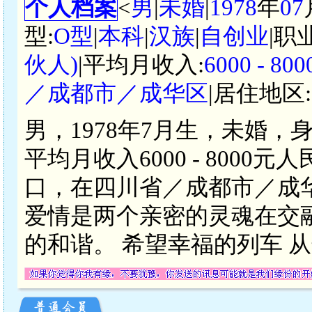
个人档案
<
男
|
未婚
|
1978
年
07
型:
O型
|
本科
|
汉族
|
自创业
|职
伙人)
|平均月收入:
6000 - 
／成都市／成华区
|居住地区:
男，1978年7月生，未婚，
平均月收入6000 - 800
口，在四川省／成都市／成
爱情是两个亲密的灵魂在交
的和谐。 希望幸福的列车 