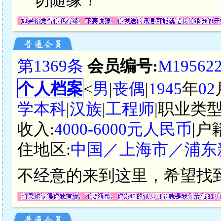
第1369条
会员编号:
M19562
个人档案
<
男
|
丧偶
|
1945
年
02
学本科
|
汉族
|
工程师
|职业类型
收入:
4000-6000元人民币
|户
住地区:
中国／上海市／浦东
不经意的来到这里，希望找