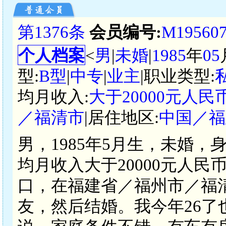
第1376条
会员编号:
M19560
个人档案
<
男
|
未婚
|
1985
年
05
型:
B型
|
中专
|
业主
|职业类型:
均月收入:
大于20000元人民
／福清市
|居住地区:
中国／福
男，1985年5月生，未婚，
均月收入大于20000元人
口，在福建省／福州市／福
友，然后结婚。我今年26