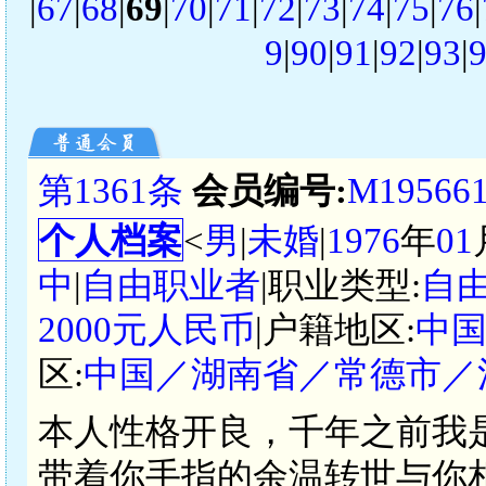
|
67
|
68
|
69
|
70
|
71
|
72
|
73
|
74
|
75
|
76
|
9
|
90
|
91
|
92
|
93
|
第1361条
会员编号:
M19566
个人档案
<
男
|
未婚
|
1976
年
01
中
|
自由职业者
|职业类型:
自由
2000元人民币
|户籍地区:
中
区:
中国／湖南省／常德市／
本人性格开良，千年之前我
带着你手指的余温转世与你