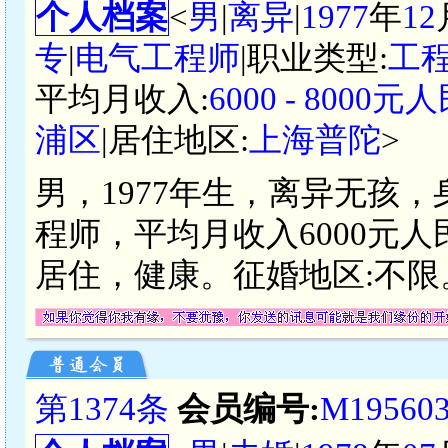
个人档案
<
男
|
离异
|
1977
年
12
专
|
电气工程师
|职业类型:
工
平均月收入:
6000 - 8000元
浦区
|居住地区:
上海普陀
>
男，1977年生，离异无孩，
程师，平均月收入6000元
居住，健康。征婚地区:不限
第1374条
会员编号:
M19560