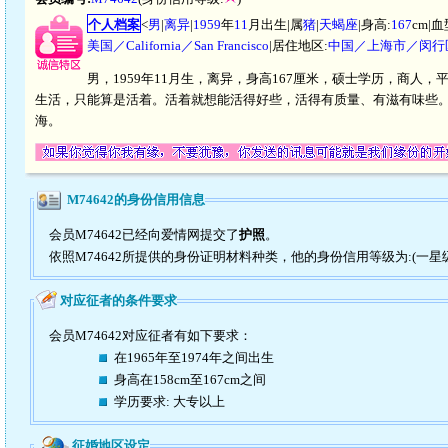
个人档案
<
男
|
离异
|
1959
年
11
月出生|属
猪
|
天蝎座
|身高:
167
cm|血
美国／California／San Francisco
|居住地区:
中国／上海市／闵行
男，1959年11月生，离异，身高167厘米，硕士学历，商人
生活，只能算是活着。活着就想能活得好些，活得有质量、有滋有味些。
海。
M74642的身份信用信息
会员M74642已经向爱情网提交了
护照
。
依照M74642所提供的身份证明材料种类，他的身份信用等级为:(一星
对应征者的条件要求
会员M74642对应征者有如下要求：
在1965年至1974年之间出生
身高在158cm至167cm之间
学历要求: 大专以上
征婚地区设定