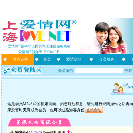
®
爱情网
是中华人民共和国注册服务商标
®
爱情网
创办于1999年10月
站点选择
首页
爱情信箱
会员服务
会员编号:
登陆
这是会员M74642的征婚页面。如您对他有意，请先进行登陆操作之后
果您暂时无意成为会员，也可以过路游客身份
：
直接应征
会员编号:
M74642
(身份信用等级:
)