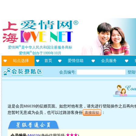
®
爱情网
是中华人民共和国注册服务商标
®
爱情网
创办于1999年10月
站点选择
首页
爱情信箱
会员服务
会员编号:
登陆
这是会员M6039的征婚页面。如您对他有意，请先进行登陆操作之后再
您暂时无意成为会员，也可以过路游客身份
：
直接应征
会员编号:
M6039
(身份信用等级:
)