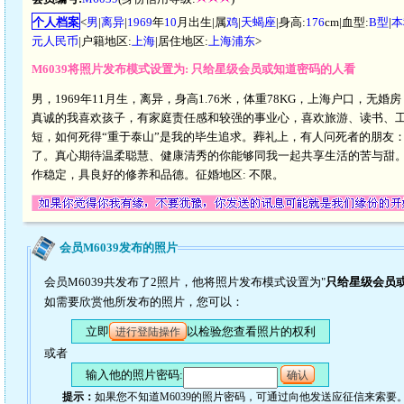
个人档案
<
男
|
离异
|
1969
年
10
月出生|属
鸡
|
天蝎座
|身高:
176
cm|血型:
B型
|
本
元人民币
|户籍地区:
上海
|居住地区:
上海浦东
>
M6039将照片发布模式设置为: 只给星级会员或知道密码的人看
男，1969年11月生，离异，身高1.76米，体重78KG，上海户口，
真诚的我喜欢孩子，有家庭责任感和较强的事业心，喜欢旅游、读书、
短，如何死得“重于泰山”是我的毕生追求。葬礼上，有人问死者的朋友：
了。真心期待温柔聪慧、健康清秀的你能够同我一起共享生活的苦与甜。你应
作稳定，具良好的修养和品德。征婚地区: 不限。
会员M6039发布的照片
会员M6039共发布了2照片，他将照片发布模式设置为"
只给星级会员
如需要欣赏他所发布的照片，您可以：
立即
以检验您查看照片的权利
进行登陆操作
或者
输入他的照片密码:
确认
提示：
如果您不知道M6039的照片密码，可通过向他发送应征信来索要