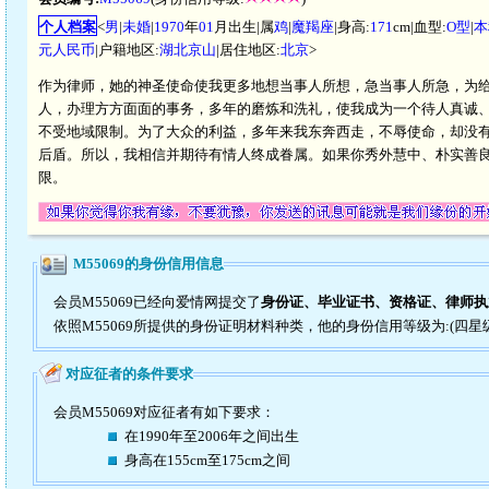
个人档案
<
男
|
未婚
|
1970
年
01
月出生|属
鸡
|
魔羯座
|身高:
171
cm|血型:
O型
|
本
元人民币
|户籍地区:
湖北京山
|居住地区:
北京
>
作为律师，她的神圣使命使我更多地想当事人所想，急当事人所急，为
人，办理方方面面的事务，多年的磨炼和洗礼，使我成为一个待人真诚
不受地域限制。为了大众的利益，多年来我东奔西走，不辱使命，却没
后盾。所以，我相信并期待有情人终成眷属。如果你秀外慧中、朴实善良
限。
M55069的身份信用信息
会员M55069已经向爱情网提交了
身份证、毕业证书、资格证、律师执
依照M55069所提供的身份证明材料种类，他的身份信用等级为:(四星
对应征者的条件要求
会员M55069对应征者有如下要求：
在1990年至2006年之间出生
身高在155cm至175cm之间