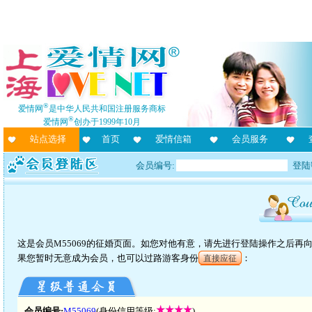
®
爱情网
是中华人民共和国注册服务商标
®
爱情网
创办于1999年10月
站点选择
首页
爱情信箱
会员服务
会员编号:
登陆
这是会员M55069的征婚页面。如您对他有意，请先进行登陆操作之后
果您暂时无意成为会员，也可以过路游客身份
：
直接应征
会员编号:
M55069
(身份信用等级:
)