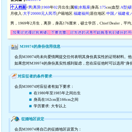
个人档案
<
男
|
离异
|
1969
年
02
月出生|属
猴
|
水瓶座
|身高:
175
cm|血型:
A型
|
硕
月收入:
大于20000元人民币
|户籍地区:
福建福州
|居住地区:
中国／福建省
男，1969年2月生，离异，身高176厘米，硕士学历，Chief Deale
M39974的身份信用信息
会员M39974尚未向爱情网提交任何表明其身份真实性的证明材料。
如果您对M39974的身份真实性感到疑虑，您在应征他时可以选用“身
对应征者的条件要求
会员M39974对应征者有如下要求：
在1980年至1985年之间出生
身高在162cm至166cm之间
学历要求: 大专以上
征婚地区设定
会员M39974将自己的征婚地区设置为：