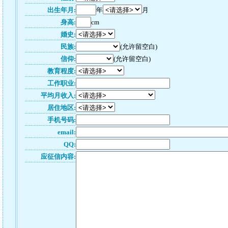
出生年月:
年
月
身高:
cm
婚史:
民族:
(允许留空白)
信仰:
(允许留空白)
教育程度:
工作职业:
平均月收入:
居住地区:
手机号码:
email:
QQ:
应征信内容: