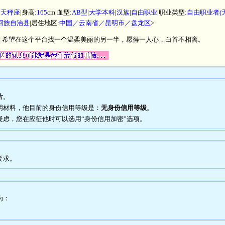
|
天秤座
|身高:
165
cm|血型:
AB型
|
大学本科
|
汉族
|
自由职业
|职业类型:
自由职业者(
回族自治县
|居住地区:
中国／云南省／昆明市／盘龙区
>
，希望在这个平台找一个温柔美丽的另一半，愿得一人心，白首不相离。
片
。
证明材料，他目前的身份信用等级是：
无身份信用等级
。
到疑虑，您在应征他时可以选用“身份信用加密”选项。
要求。
为：