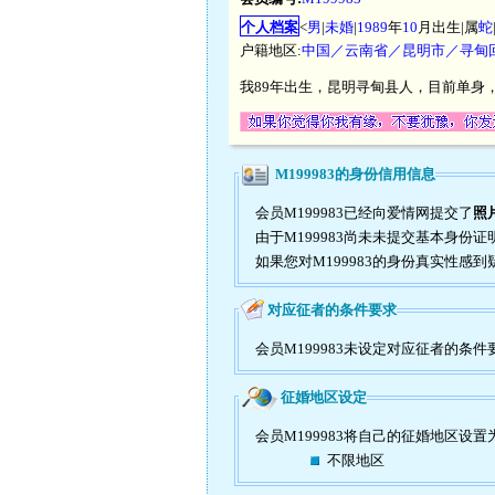
个人档案
<
男
|
未婚
|
1989
年
10
月出生|属
蛇
户籍地区:
中国／云南省／昆明市／寻甸
我89年出生，昆明寻甸县人，目前单身
M199983的身份信用信息
会员M199983已经向爱情网提交了
照
由于M199983尚未未提交基本身份
如果您对M199983的身份真实性感
对应征者的条件要求
会员M199983未设定对应征者的条件
征婚地区设定
会员M199983将自己的征婚地区设置
不限地区