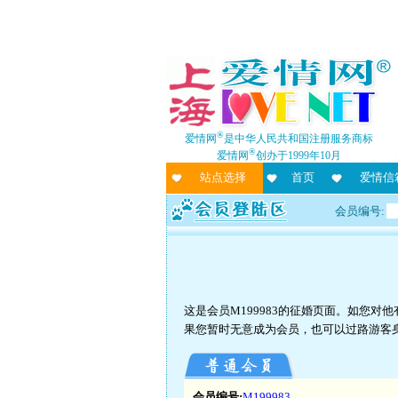
®
爱情网
是中华人民共和国注册服务商标
®
爱情网
创办于1999年10月
站点选择
首页
爱情信
会员编号:
这是会员M199983的征婚页面。如您
果您暂时无意成为会员，也可以过路游客
会员编号:
M199983