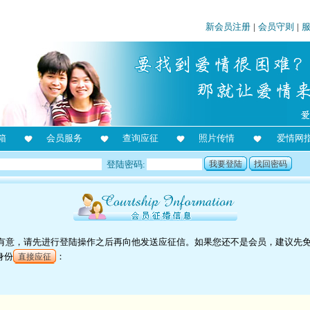
新会员注册
|
会员守则
|
箱
会员服务
查询应征
照片传情
爱情网
登陆密码:
我要登陆
找回密码
对他有意，请先进行登陆操作之后再向他发送应征信。如果您还不是会员，建议先
身份
：
直接应征