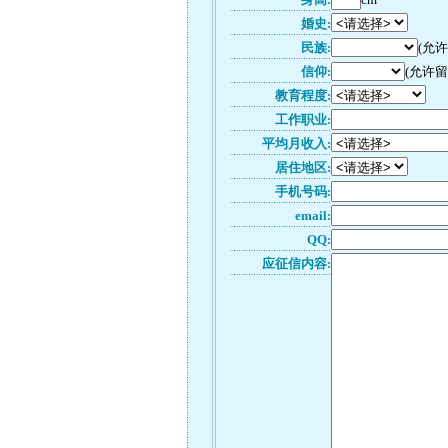
婚史:
民族:
(允
信仰:
(允许留
教育程度:
工作职业:
平均月收入:
居住地区:
手机号码:
email:
QQ:
应征信内容: