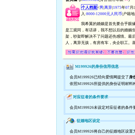
个人档案
<
男
|
离异
|
1975
年
07
月
入:
8000-12000元人民币
|户籍地
我希翼的婚姻是首先要合乎眼
是三观同，有话讲，我不想以后的婚姻
架，吵架即解决不了问题还伤感情。最
人，离异无孩，有房有车，央企职工。
M199926的身份信用信息
会员M199926已经向爱情网提交了
身
依照M199926所提供的身份证明材料
对应征者的条件要求
会员M199926未设定对应征者的条件
征婚地区设定
会员M199926将自己的征婚地区设置