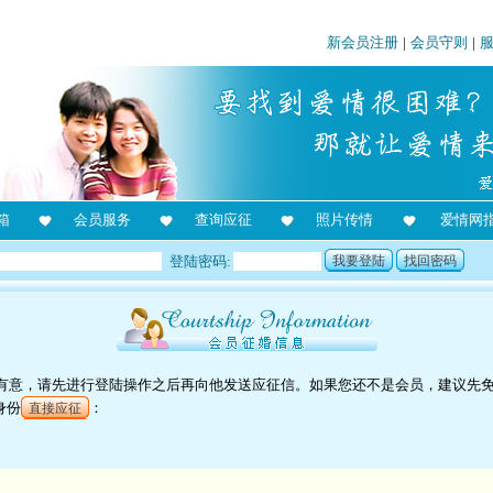
新会员注册
|
会员守则
|
箱
会员服务
查询应征
照片传情
爱情网
登陆密码:
我要登陆
找回密码
对他有意，请先进行登陆操作之后再向他发送应征信。如果您还不是会员，建议先
身份
：
直接应征