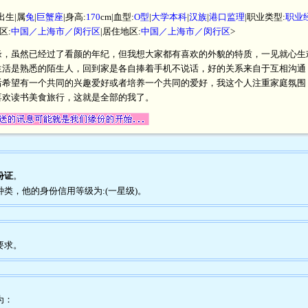
出生|属
兔
|
巨蟹座
|身高:
170
cm|血型:
O型
|
大学本科
|
汉族
|
港口监理
|职业类型:
职业
区:
中国／上海市／闵行区
|居住地区:
中国／上海市／闵行区
>
缘，虽然已经过了看颜的年纪，但我想大家都有喜欢的外貌的特质，一见就心生
生活是熟悉的陌生人，回到家是各自捧着手机不说话，好的关系来自于互相沟通
后希望有一个共同的兴趣爱好或者培养一个共同的爱好，我这个人注重家庭氛围
喜欢读书美食旅行，这就是全部的我了。
份证
。
种类，他的身份信用等级为:(一星级)。
要求。
为：