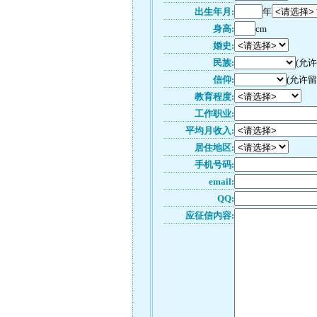
出生年月:
年
身高:
cm
婚史:
民族:
(允
信仰:
(允许留
教育程度:
工作职业:
平均月收入:
居住地区:
手机号码:
email:
QQ:
应征信内容: