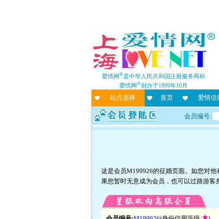
®
爱情网
是中华人民共和国注册服务商标
®
爱情网
创办于1999年10月
站点选择
首页
爱情信
会员编号:
这是会员M199926的征婚页面。如您
果您暂时无意成为会员，也可以过路游客
会员编号:
M199926
(身份信用等级:
)