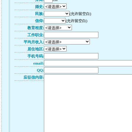
婚史:
民族:
(允许留空白)
信仰:
(允许留空白)
教育程度:
工作职业:
平均月收入:
居住地区:
手机号码:
email:
QQ:
应征信内容: