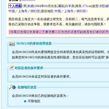
个人档案
<
男
|
未婚
|
1984
年
04
月出生|属
鼠
|
白羊座
|身高:
171
cm|血型:
B型
|
硕
中国／上海市／闵行区
|居住地区:
中国／上海市／闵行区
>
我目前是上海交大一名在读硕士研究生，目前研二，电气信息类专业，
靠自己采取行动去争取，我要求也不高，有兴趣的话，请你与我联系！
M196539的身份信用信息
会员M196539尚未向爱情网提交任何表明其身份真实性的证明材料
如果您对M196539的身份真实性感到疑虑，您在应征他时可以选用“
对应征者的条件要求
会员M196539未设定对应征者的条件要求。
征婚地区设定
会员M196539将自己的征婚地区设置为：
不限地区