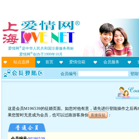
®
爱情网
是中华人民共和国注册服务商标
®
爱情网
创办于1999年10月
站点选择
首页
爱情信箱
会员服务
会员编号:
登陆
这是会员M196539的征婚页面。如您对他有意，请先进行登陆操作之后
果您暂时无意成为会员，也可以过路游客身份
：
直接应征
会员编号:
M196539