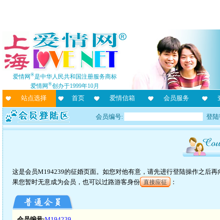
®
爱情网
是中华人民共和国注册服务商标
®
爱情网
创办于1999年10月
站点选择
首页
爱情信箱
会员服务
会员编号:
登陆
这是会员M194239的征婚页面。如您对他有意，请先进行登陆操作之后
果您暂时无意成为会员，也可以过路游客身份
：
直接应征
会员编号:
M194239