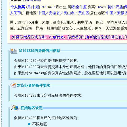
个人档案
<
男
|
未婚
|
1971
年
05
月出生|属
猪
|
金牛座
|身高:
165
cm|
初中
|
汉族
|
人民币
|户籍地区:
中国／安徽省／黄山市／黄山区
|居住地区:
中国／安徽
男，1971年5月生，未婚，身高165厘米，初中学历，保安，平均月收入1
住。五湖四海一样亲，肝胆相照朋友心，人生快乐于你享，天涯海角觅
M194239的身份信用信息
会员M194239已经向爱情网提交了
照片
。
由于M194239尚未未提交基本身份证明材料，他目前的身份信用等级
如果您对M194239的身份真实性感到疑虑，您在应征他时可以选用“
对应征者的条件要求
会员M194239未设定对应征者的条件要求。
征婚地区设定
会员M194239将自己的征婚地区设置为：
不限地区