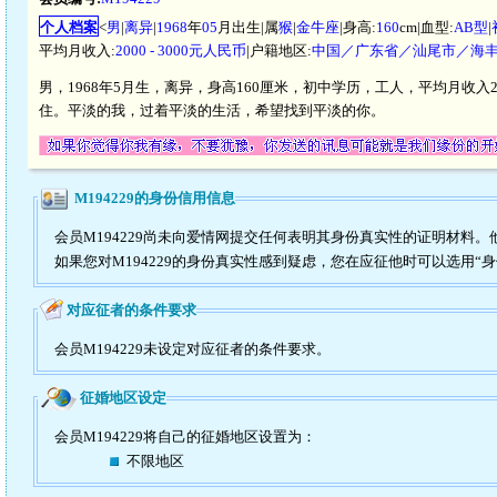
个人档案
<
男
|
离异
|
1968
年
05
月出生|属
猴
|
金牛座
|身高:
160
cm|血型:
AB型
|
平均月收入:
2000 - 3000元人民币
|户籍地区:
中国／广东省／汕尾市／海
男，1968年5月生，离异，身高160厘米，初中学历，工人，平均月收入2
住。平淡的我，过着平淡的生活，希望找到平淡的你。
M194229的身份信用信息
会员M194229尚未向爱情网提交任何表明其身份真实性的证明材料
如果您对M194229的身份真实性感到疑虑，您在应征他时可以选用“
对应征者的条件要求
会员M194229未设定对应征者的条件要求。
征婚地区设定
会员M194229将自己的征婚地区设置为：
不限地区