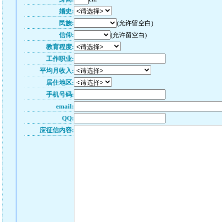
婚史:
民族:
(允许留空白)
信仰:
(允许留空白)
教育程度:
工作职业:
平均月收入:
居住地区:
手机号码:
email:
QQ:
应征信内容: