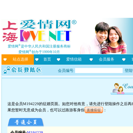
®
爱情网
是中华人民共和国注册服务商标
®
爱情网
创办于1999年10月
站点选择
首页
爱情信箱
会员服务
会员编号:
登陆
这是会员M194229的征婚页面。如您对他有意，请先进行登陆操作之后
果您暂时无意成为会员，也可以过路游客身份
：
直接应征
会员编号:
M194229