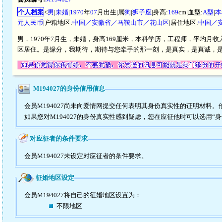
个人档案
<
男
|
未婚
|
1970
年
07
月出生|属
狗
|
狮子座
|身高:
169
cm|血型:
A型
|
本
元人民币
|户籍地区:
中国／安徽省／马鞍山市／花山区
|居住地区:
中国／
男，1970年7月生，未婚，身高169厘米，本科学历，工程师，平均月收入
区居住。是缘分，我期待，期待与您牵手的那一刻，是真实，是真诚，
M194027的身份信用信息
会员M194027尚未向爱情网提交任何表明其身份真实性的证明材料
如果您对M194027的身份真实性感到疑虑，您在应征他时可以选用“
对应征者的条件要求
会员M194027未设定对应征者的条件要求。
征婚地区设定
会员M194027将自己的征婚地区设置为：
不限地区