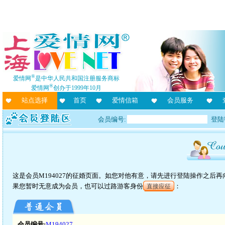
®
爱情网
是中华人民共和国注册服务商标
®
爱情网
创办于1999年10月
站点选择
首页
爱情信箱
会员服务
会员编号:
登陆
这是会员M194027的征婚页面。如您对他有意，请先进行登陆操作之后
果您暂时无意成为会员，也可以过路游客身份
：
直接应征
会员编号:
M194027