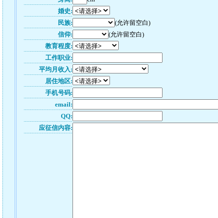
婚史:
民族:
(允许留空白)
信仰:
(允许留空白)
教育程度:
工作职业:
平均月收入:
居住地区:
手机号码:
email:
QQ:
应征信内容: