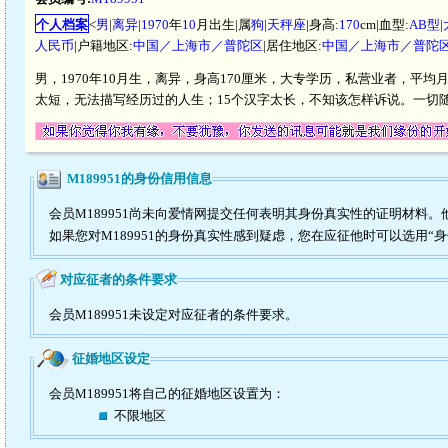
个人档案
<
男
|
离异
|
1970
年
10
月出生|属
狗
|
天秤座
|身高:
170
cm|血型:
AB型
|
人民币
|户籍地区:
中国／上海市／普陀区
|居住地区:
中国／上海市／普陀
男，1970年10月生，离异，身高170厘米，大专学历，私营业者，平均
太短，无法描写经历过的人生；15个汉字太长，不知该怎样诉说。一切
M189951的身份信用信息
会员M189951尚未向爱情网提交任何表明其身份真实性的证明材料
如果您对M189951的身份真实性感到疑虑，您在应征他时可以选用“
对应征者的条件要求
会员M189951未设定对应征者的条件要求。
征婚地区设定
会员M189951将自己的征婚地区设置为：
不限地区