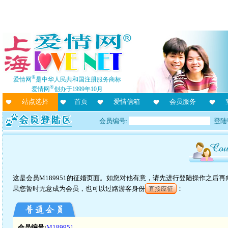
®
爱情网
是中华人民共和国注册服务商标
®
爱情网
创办于1999年10月
站点选择
首页
爱情信箱
会员服务
会员编号:
登陆
这是会员M189951的征婚页面。如您对他有意，请先进行登陆操作之后
果您暂时无意成为会员，也可以过路游客身份
：
直接应征
会员编号:
M189951