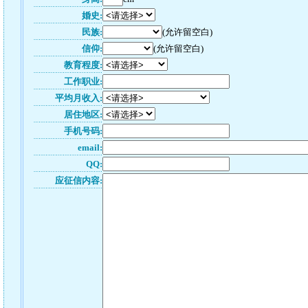
婚史:
民族:
(允许留空白)
信仰:
(允许留空白)
教育程度:
工作职业:
平均月收入:
居住地区:
手机号码:
email:
QQ:
应征信内容: