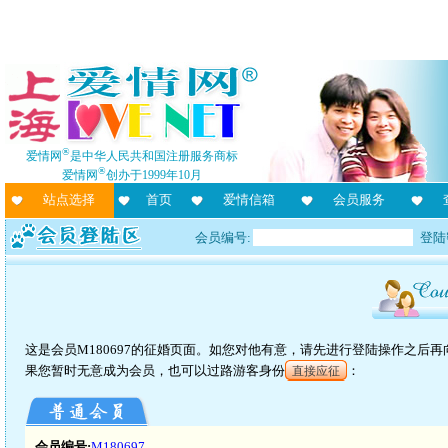
®
爱情网
是中华人民共和国注册服务商标
®
爱情网
创办于1999年10月
站点选择
首页
爱情信箱
会员服务
会员编号:
登陆
这是会员M180697的征婚页面。如您对他有意，请先进行登陆操作之后
果您暂时无意成为会员，也可以过路游客身份
：
直接应征
会员编号:
M180697