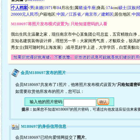
个人档案
<
男
|
未婚
|
1971
年
04
月出生|属
猪
|
金牛座
|身高:
174
cm|
硕士
|
汉族
|
20000元人民币
|户籍地区:
中国／江苏省／南京市／建邺区
|居住地区:
中国
M180697将照片发布模式设置为: 只给知道密码的人看
我出生民主温馨之家，现任南京市中心某集团公司总监，五官精致白净
京知名建筑装饰设计师，理想另一半：大家闺秀气质，才貌双全，较高的文
秀女士(我可随时到上海发展）;或寻觅好学上进，大学学历，白晳美貌出
会员M180697发布的照片
会员M180697共发布了1照片，他将照片发布模式设置为"
只给知道密
如需要欣赏他所发布的照片，您可以：
输入他的照片密码:
确认
提示：
如果您不知道M180697的照片密码，可通过向他发送应征信来索
M180697的身份信用信息
会员M180697已经向爱情网提交了
照片
。