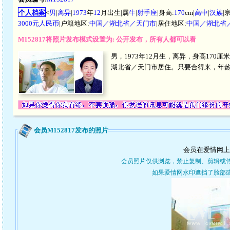
个人档案
<
男
|
离异
|
1973
年
12
月出生|属
牛
|
射手座
|身高:
170
cm|
高中
|
汉族
|
3000元人民币
|户籍地区:
中国／湖北省／天门市
|居住地区:
中国／湖北省
M152817将照片发布模式设置为: 公开发布，所有人都可以看
男，1973年12月生，离异，身高170厘
湖北省／天门市居住。只要合得来，年龄
会员M152817发布的照片
会员在爱情网上
会员照片仅供浏览，禁止复制、剪辑或
如果爱情网水印遮挡了脸部