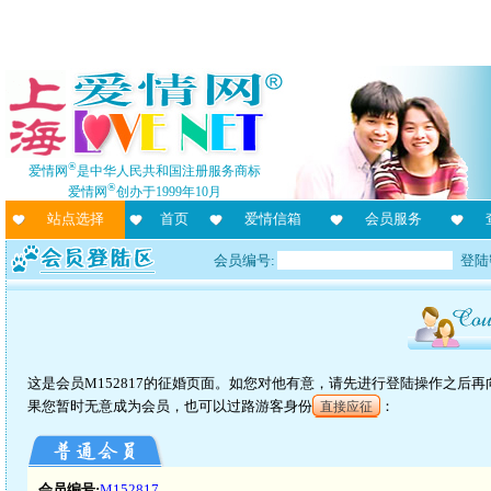
®
爱情网
是中华人民共和国注册服务商标
®
爱情网
创办于1999年10月
站点选择
首页
爱情信箱
会员服务
会员编号:
登陆
这是会员M152817的征婚页面。如您对他有意，请先进行登陆操作之后
果您暂时无意成为会员，也可以过路游客身份
：
直接应征
会员编号:
M152817