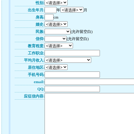
性别:
出生年月:
年
月
身高:
cm
婚史:
民族:
(允许留空白)
信仰:
(允许留空白)
教育程度:
工作职业:
平均月收入:
居住地区:
手机号码:
email:
QQ:
应征信内容: