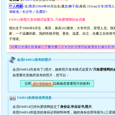
个人档案
<
女
|
离异
|
1964
年
08
月出生|属
龙
|
狮子座
|身高:
163
cm|
大专
|
管理人
湖南省／长沙市／岳麓区
>
F44914将照片发布模式设置为: 只给爱情网的会员看
我出生于1966年8月生，离异，身高163厘米，大专学历，管理人员
家，一个温馨的家。我的性格开朗、善良、温柔、自立，沧桑之后依然
子偕老。
会员F44914发布的照片
会员F44914共发布了2照片，她将照片发布模式设置为"
只给爱情网的
如需要欣赏她所发布的照片，您可以：
立即
以检验您查看照片的权利
进行登陆操作
F44914的身份信用信息
会员F44914已经向爱情网提交了
身份证,毕业证书,照片
。
依照F44914所提供的身份证明材料种类，她的身份信用等级为:(三星级