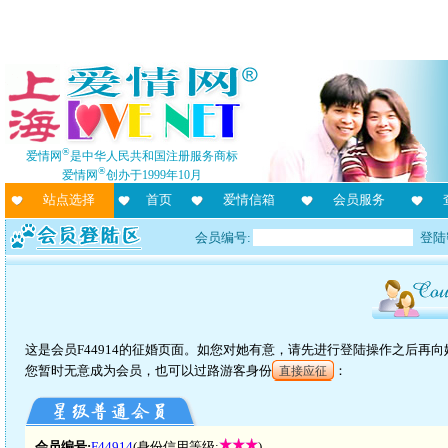
®
爱情网
是中华人民共和国注册服务商标
®
爱情网
创办于1999年10月
站点选择
首页
爱情信箱
会员服务
会员编号:
登陆
这是会员F44914的征婚页面。如您对她有意，请先进行登陆操作之后再
您暂时无意成为会员，也可以过路游客身份
：
直接应征
会员编号:
F44914
(身份信用等级:
)