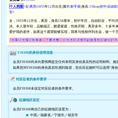
个人档案
<
女
|
离异
|
1955
年
12
月出生|属
羊
|
射手座
|身高:
158
cm|
初中
|
自由职
安
>
女，1955年12月生，离异，身高158厘米，初中学历，自由职业，平
决。本人显年轻，品貌端正，酷爱家庭，性格开朗，离异多年。十多年
爱护我的老伴，如果这个愿望能够实现，我将与他相伴到永远，做一个尽
F39308的身份信用信息
会员F39308尚未向爱情网提交任何表明其身份真实性的证明材料。
如果您对F39308的身份真实性感到疑虑，您在应征她时可以选用“身
对应征者的条件要求
会员F39308未设定对应征者的条件要求。
征婚地区设定
会员F39308将自己的征婚地区设置为：
中国／福建省／宁德市／福安市