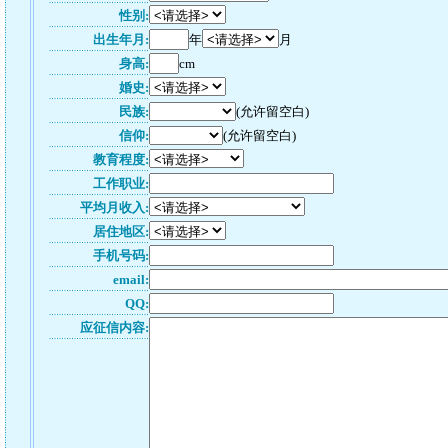
性别:
出生年月:
年
月
身高:
cm
婚史:
民族:
(允许留空白)
信仰:
(允许留空白)
教育程度:
工作职业:
平均月收入:
居住地区:
手机号码:
email:
QQ:
应征信内容: