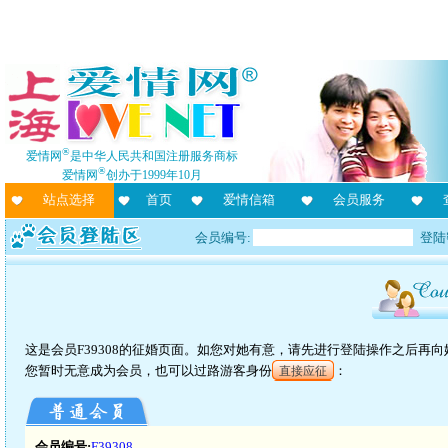
®
爱情网
是中华人民共和国注册服务商标
®
爱情网
创办于1999年10月
站点选择
首页
爱情信箱
会员服务
会员编号:
登陆
这是会员F39308的征婚页面。如您对她有意，请先进行登陆操作之后再
您暂时无意成为会员，也可以过路游客身份
：
直接应征
会员编号:
F39308