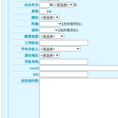
出生年月:
年
月
身高:
cm
婚史:
民族:
(允许留空白)
信仰:
(允许留空白)
教育程度:
工作职业:
平均月收入:
居住地区:
手机号码:
email:
QQ:
应征信内容: