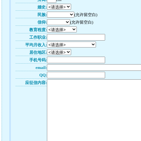
婚史:
民族:
(允许留空白)
信仰:
(允许留空白)
教育程度:
工作职业:
平均月收入:
居住地区:
手机号码:
email:
QQ:
应征信内容: