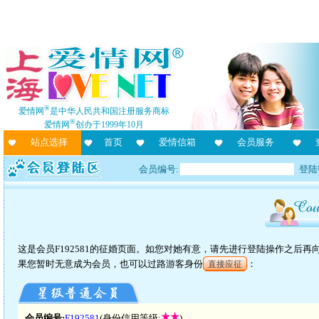
®
爱情网
是中华人民共和国注册服务商标
®
爱情网
创办于1999年10月
站点选择
首页
爱情信箱
会员服务
会员编号:
登陆
这是会员F192581的征婚页面。如您对她有意，请先进行登陆操作之后
果您暂时无意成为会员，也可以过路游客身份
：
直接应征
会员编号:
F192581
(身份信用等级:
)