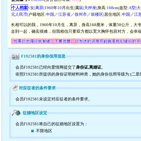
个人档案
<
女
|
离异
|
1960
年
10
月出生|属
鼠
|
天秤座
|身高:
168
cm|血型:
A型
|
大
元人民币
|户籍地区:
中国／江苏省／徐州市／鼓楼区
|居住地区:
中国／江
长相可以的我，1960年10月生，离异，身高168厘米，体重58公斤
走到一起，确实很难，但我相信只要双方都以宽大胸怀包容对方，会幸
F192581的身份信用信息
会员F192581已经向爱情网提交了
身份证,离婚证
。
依照F192581所提供的身份证明材料种类，她的身份信用等级为:(二星
对应征者的条件要求
会员F192581未设定对应征者的条件要求。
征婚地区设定
会员F192581将自己的征婚地区设置为：
不限地区