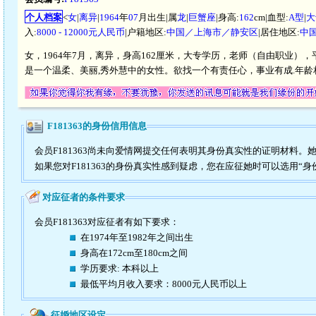
个人档案
<
女
|
离异
|
1964
年
07
月出生|属
龙
|
巨蟹座
|身高:
162
cm|血型:
A型
|
大
入:
8000 - 12000元人民币
|户籍地区:
中国／上海市／静安区
|居住地区:
中
女，1964年7月，离异，身高162厘米，大专学历，老师（自由职业），平
是一个温柔、美丽,秀外慧中的女性。欲找一个有责任心，事业有成.年龄
F181363的身份信用信息
会员F181363尚未向爱情网提交任何表明其身份真实性的证明材料。
如果您对F181363的身份真实性感到疑虑，您在应征她时可以选用“身
对应征者的条件要求
会员F181363对应征者有如下要求：
在1974年至1982年之间出生
身高在172cm至180cm之间
学历要求: 本科以上
最低平均月收入要求：8000元人民币以上
征婚地区设定