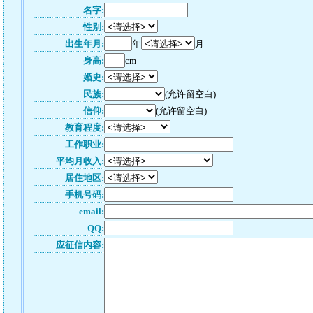
名字:
性别:
出生年月:
年
月
身高:
cm
婚史:
民族:
(允许留空白)
信仰:
(允许留空白)
教育程度:
工作职业:
平均月收入:
居住地区:
手机号码:
email:
QQ:
应征信内容: