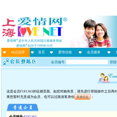
®
爱情网
是中华人民共和国注册服务商标
®
爱情网
创办于1999年10月
站点选择
首页
爱情信箱
会员服务
会员编号:
登陆
这是会员F181363的征婚页面。如您对她有意，请先进行登陆操作之后
果您暂时无意成为会员，也可以过路游客身份
：
直接应征
会员编号:
F181363