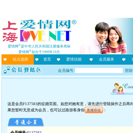
®
爱情网
是中华人民共和国注册服务商标
®
爱情网
创办于1999年10月
站点选择
首页
爱情信箱
会员服务
会员编号:
登陆
这是会员F137583的征婚页面。如您对她有意，请先进行登陆操作之后
果您暂时无意成为会员，也可以过路游客身份
：
直接应征
会员编号:
F137583