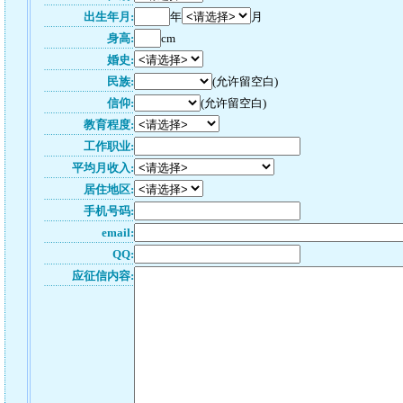
出生年月:
年
月
身高:
cm
婚史:
民族:
(允许留空白)
信仰:
(允许留空白)
教育程度:
工作职业:
平均月收入:
居住地区:
手机号码:
email:
QQ:
应征信内容: