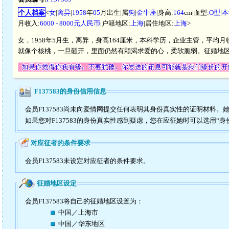
个人档案
<
女
|
离异
|
1958
年
05
月出生|属
狗
|
金牛座
|身高:
164
cm|血型:
O型
|
本
月收入:
6000 - 8000元人民币
|户籍地区:
上海
|居住地区:
上海
>
女，1958年5月生，离异，身高164厘米，本科学历，企业主管，平均月收
就像个核桃，一旦砸开，里面仍然有颗渴求爱的心，柔软脆弱。征婚地
F137583的身份信用信息
会员F137583尚未向爱情网提交任何表明其身份真实性的证明材料。
如果您对F137583的身份真实性感到疑虑，您在应征她时可以选用“身
对应征者的条件要求
会员F137583未设定对应征者的条件要求。
征婚地区设定
会员F137583将自己的征婚地区设置为：
中国／上海市
中国／华东地区